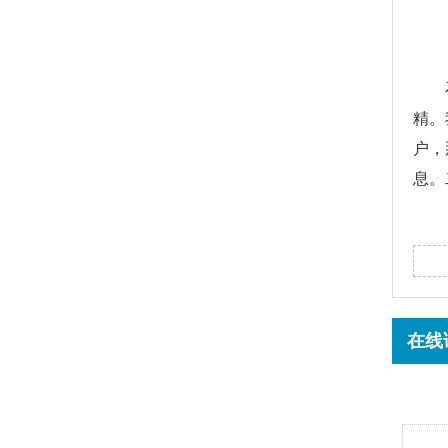
精。
户，
息。
在线