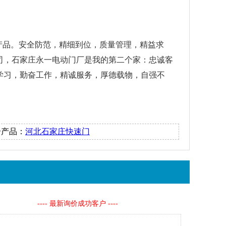
产品。安全防范，精细到位，质量管理，精益求
公司，石家庄永一电动门厂是我的第二个家：忠诚客
学习，勤奋工作，精诚服务，厚德载物，自强不
个产品：
河北石家庄快速门
王** 133****1123
2小时前
李** 155****4456
8小时前
孙** 138****5423
1天前
---- 最新询价成功客户 ----
楚** 176****5876
1天前
邓** 199****6787
2天前