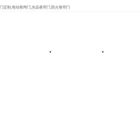
门定制,电动卷闸门,水晶卷帘门,防火卷帘门
河北防火卷帘门
河北电动车库门
河北电动伸缩