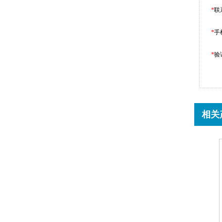
*
联
*
手
*
验
相关